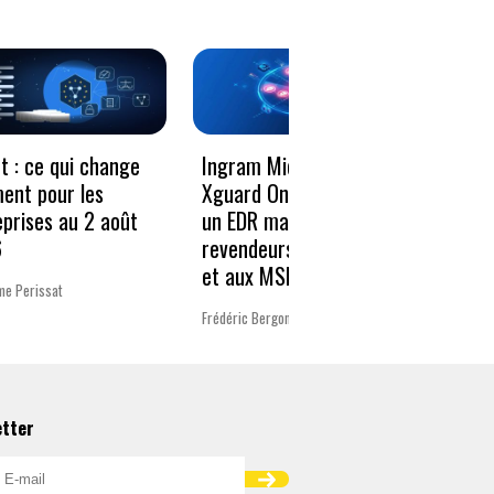
Le vo
t : ce qui change
Ingram Micro et
décen
ment pour les
Xguard One proposent
donné
eprises au 2 août
un EDR managé aux
résili
6
revendeurs Microsoft
et aux MSP
Charlot
me Perissat
Frédéric Bergonzoli
etter