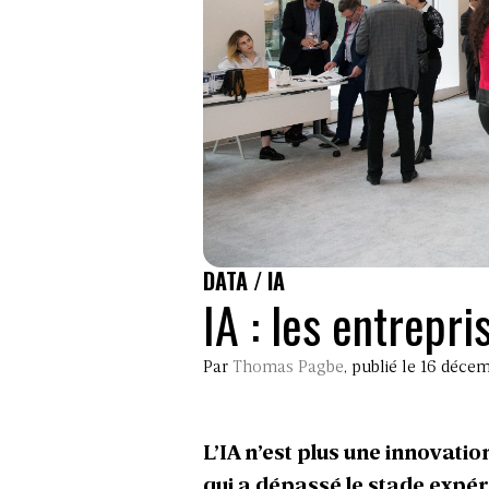
DATA / IA
IA : les entrepr
Par
Thomas Pagbe
, publié le 16 déce
L’IA n’est plus une innovati
qui a dépassé le stade expér