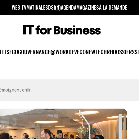
WEB TV
MATINALES
DSI(N)
AGENDA
MAGAZINES
À LA DEMANDE
 IT
SECU
GOUVERNANCE
@WORK
DEV
ECO
NEWTECH
RH
DOSSIERS
S
 témoignent enfin