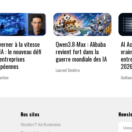
erner à la vitesse
Qwen3.8-Max : Alibaba
AI Ac
’IA : le nouveau défi
revient fort dans la
vrai
entreprises
guerre mondiale des IA
entr
opéennes
202
Laurent Delattre
action
Guillau
Nos sites
Newsl
Studio IT for Business