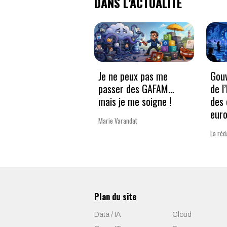
DANS L'ACTUALITÉ
Je ne peux pas me
Gouv
passer des GAFAM…
de l
mais je me soigne !
des 
eur
Marie Varandat
La réd
Plan du site
Data / IA
Cloud