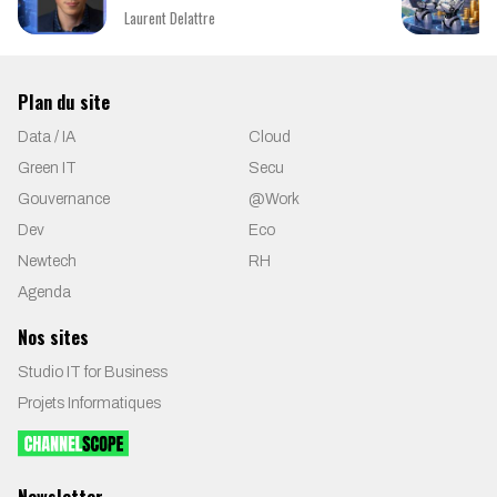
Laurent Delattre
Plan du site
Data / IA
Cloud
Green IT
Secu
Gouvernance
@Work
Dev
Eco
Newtech
RH
Agenda
Nos sites
Studio IT for Business
Projets Informatiques
Newsletter