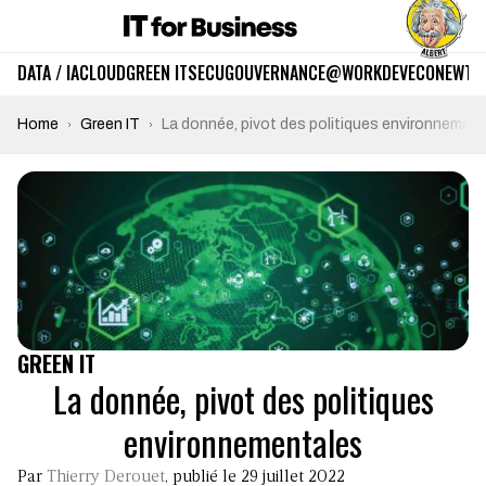
DATA / IA
CLOUD
GREEN IT
SECU
GOUVERNANCE
@WORK
DEV
ECO
NEWTE
Home
Green IT
La donnée, pivot des politiques environnemen
GREEN IT
La donnée, pivot des politiques
environnementales
Par
Thierry Derouet
, publié le 29 juillet 2022