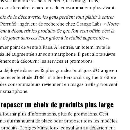
s ses laboratoires de recherche, les Orange Labs,
deux ans à rendre le parcours du consommateur plus vivant.
ie de la découverte, les gens perdent tout plaisir à entrer
 Perrufel, ingénieur de recherche chez Orange Labs. «
Notre
ent à découvrir les produits. Ce que l’on veut offrir, c’est la
t de jouer dans ces lieux grâce à la réalité augmentée
».
ier point de vente à Paris. A l’entrée, un totem invite le
e réalité augmentée sur son smartphone. Il peut alors suivre
mèneront à découvrir les services et promotions.
ra déployée dans les 15 plus grandes boutiques d’Orange en
une récente étude d’IBM, intitulée Personalizing the In-Store
% des consommateurs reviennent en magasin s’ils y trouvent
ur smartphone.
roposer un choix de produits plus large
à fournir plus d’informations, plus de promotions. C’est
nts qui manquent de place pour proposer tous les modèles
 produits. Georges Miniscloux, consultant au département