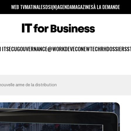
WEB TV
MATINALES
DSI(N)
AGENDA
MAGAZINES
À LA DEMANDE
 IT
SECU
GOUVERNANCE
@WORK
DEV
ECO
NEWTECH
RH
DOSSIERS
S
ouvelle arme de la distribution