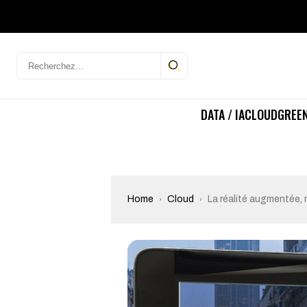
DATA / IA
CLOUD
GREEN
Home
Cloud
La réalité augmentée, n