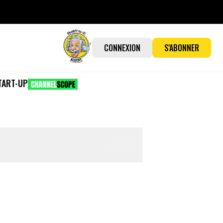
CONNEXION
S'ABONNER
TART-UP