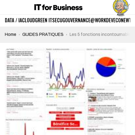
DATA / IA
CLOUD
GREEN IT
SECU
GOUVERNANCE
@WORK
DEV
ECO
NEWTE
Home
GUIDES PRATIQUES
Les 5 fonctions incontournables d