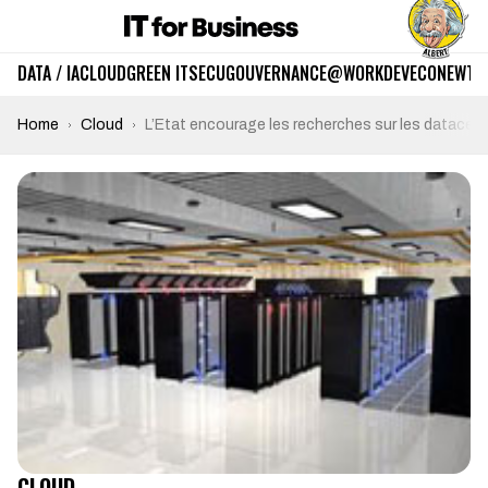
DATA / IA
CLOUD
GREEN IT
SECU
GOUVERNANCE
@WORK
DEV
ECO
NEWTE
Home
Cloud
L’Etat encourage les recherches sur les datacen
CLOUD