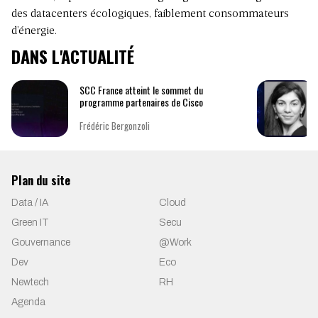
des datacenters écologiques, faiblement consommateurs
d’énergie.
DANS L'ACTUALITÉ
SCC France atteint le sommet du
programme partenaires de Cisco
Frédéric Bergonzoli
Plan du site
Data / IA
Cloud
Green IT
Secu
Gouvernance
@Work
Dev
Eco
Newtech
RH
Agenda