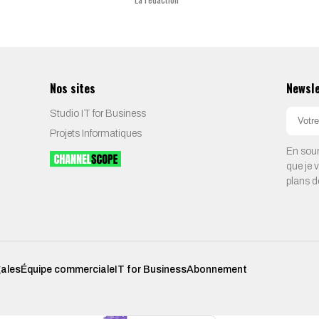
Nos sites
Newsl
Studio IT for Business
Projets Informatiques
En soum
que je 
plans d
gales
Équipe commerciale
IT for Business
Abonnement