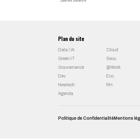
Plan du site
Data / IA
Cloud
Green IT
Secu
Gouvernance
@Work
Dev
Eco
Newtech
RH
Agenda
Politique de Confidentialité
Mentions lé