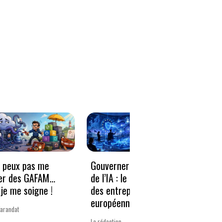
e peux pas me
Gouverner à la vitesse
Qwen3
er des GAFAM…
de l’IA : le nouveau défi
revie
je me soigne !
des entreprises
guerr
européennes
Varandat
Laurent 
La rédaction