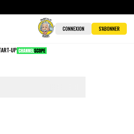
CONNEXION
S'ABONNER
TART-UP