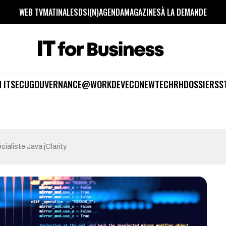
WEB TV
MATINALES
DSI(N)
AGENDA
MAGAZINES
À LA DEMANDE
 IT
SECU
GOUVERNANCE
@WORK
DEV
ECO
NEWTECH
RH
DOSSIERS
S
cialiste Java jClarity