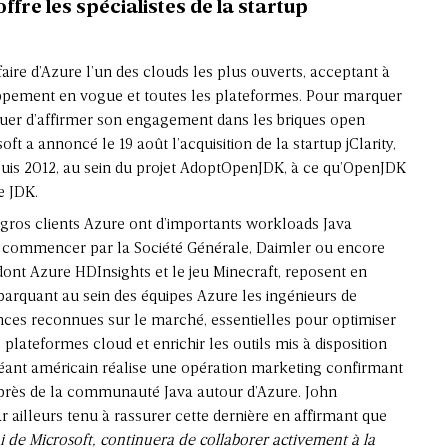
ffre les spécialistes de la startup
faire d’Azure l’un des clouds les plus ouverts, acceptant à
ppement en vogue et toutes les plateformes. Pour marquer
nuer d’affirmer son engagement dans les briques open
t a annoncé le 19 août l’acquisition de la startup jClarity,
depuis 2012, au sein du projet AdoptOpenJDK, à ce qu’OpenJDK
e JDK.
 gros clients Azure ont d’importants workloads Java
à commencer par la Société Générale, Daimler ou encore
 dont Azure HDInsights et le jeu Minecraft, reposent en
barquant au sein des équipes Azure les ingénieurs de
ences reconnues sur le marché, essentielles pour optimiser
plateformes cloud et enrichir les outils mis à disposition
éant américain réalise une opération marketing confirmant
près de la communauté Java autour d’Azure. John
 ailleurs tenu à rassurer cette dernière en affirmant que
ui de Microsoft, continuera de collaborer activement à la