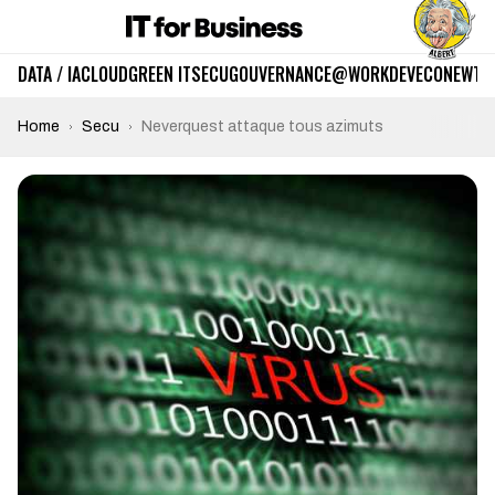
DATA / IA
CLOUD
GREEN IT
SECU
GOUVERNANCE
@WORK
DEV
ECO
NEWTE
Home
Secu
Neverquest attaque tous azimuts