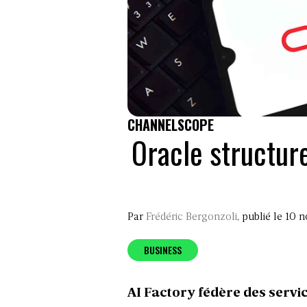
CHANNELSCOPE
Oracle structure
Par
Frédéric Bergonzoli
, publié le 10
BUSINESS
AI Factory fédère des serv