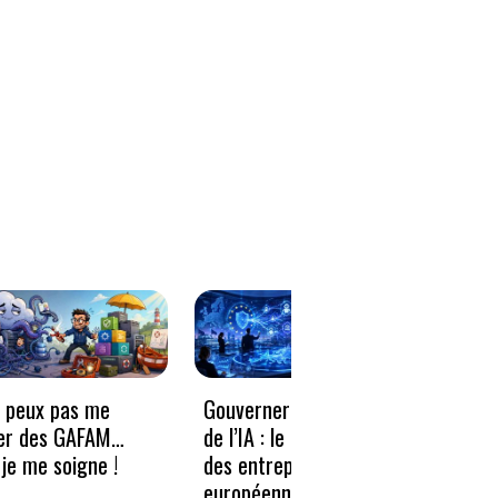
e peux pas me
Gouverner à la vitesse
Qwen3
er des GAFAM…
de l’IA : le nouveau défi
revie
je me soigne !
des entreprises
guerr
européennes