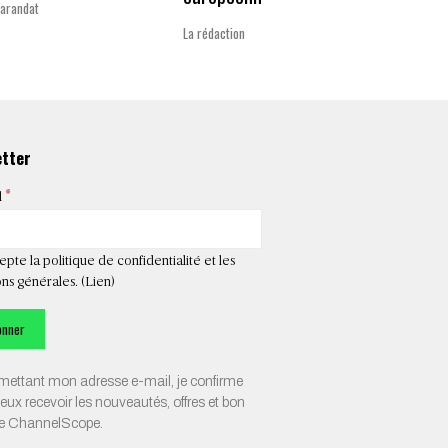
Varandat
Laurent 
La rédaction
etter
*
l
epte la politique de confidentialité et les
ns générales. (
Lien
)
ettant mon adresse e-mail, je confirme
veux recevoir les nouveautés, offres et bon
de ChannelScope.