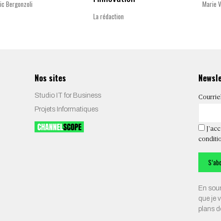
ic Bergonzoli
Marie 
La rédaction
Nos sites
Newsl
Studio IT for Business
Courrie
Projets Informatiques
J’acc
conditio
En soum
que je 
plans 