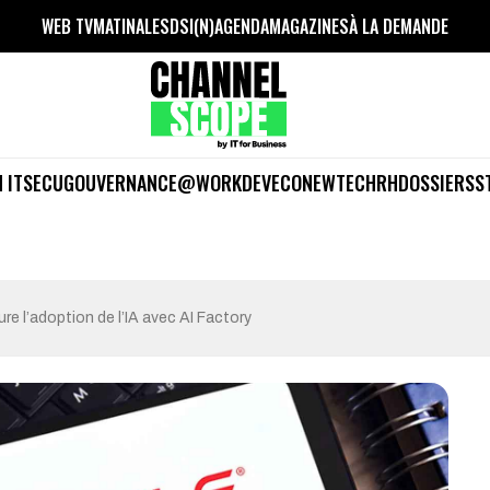
WEB TV
MATINALES
DSI(N)
AGENDA
MAGAZINES
À LA DEMANDE
 IT
SECU
GOUVERNANCE
@WORK
DEV
ECO
NEWTECH
RH
DOSSIERS
S
ure l’adoption de l’IA avec AI Factory