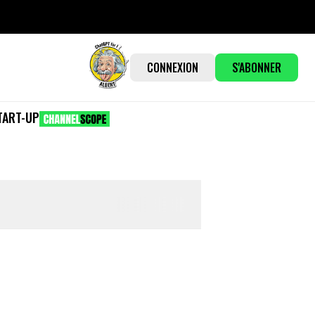
CONNEXION
S'ABONNER
TART-UP