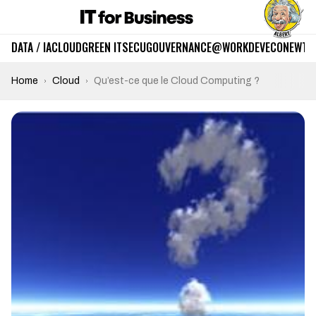
DATA / IA
CLOUD
GREEN IT
SECU
GOUVERNANCE
@WORK
DEV
ECO
NEWTE
Home
Cloud
Qu’est-ce que le Cloud Computing ?