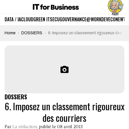
DATA / IA
CLOUD
GREEN IT
SECU
GOUVERNANCE
@WORK
DEV
ECO
NEWTE
Home
DOSSIERS
6. Imposez un classement rigoureux des cou
DOSSIERS
6. Imposez un classement rigoureux
des courriers
Par
La rédaction
, publié le 08 avril 2013