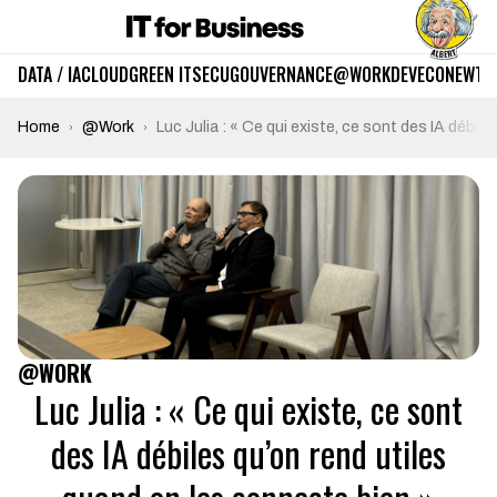
DATA / IA
CLOUD
GREEN IT
SECU
GOUVERNANCE
@WORK
DEV
ECO
NEWTE
Home
@Work
Luc Julia : « Ce qui existe, ce sont des IA débil
@WORK
Luc Julia : « Ce qui existe, ce sont
des IA débiles qu’on rend utiles