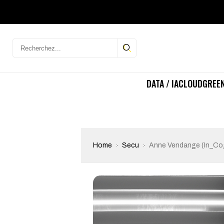
DATA / IA
CLOUD
GREEN
Home
Secu
Anne Vendange (In_Cogn