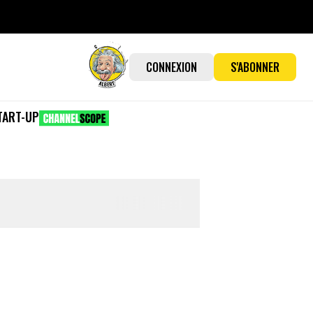
CONNEXION
S'ABONNER
TART-UP