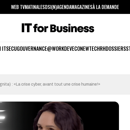
WEB TV
MATINALES
DSI(N)
AGENDA
MAGAZINES
À LA DEMANDE
 IT
SECU
GOUVERNANCE
@WORK
DEV
ECO
NEWTECH
RH
DOSSIERS
S
ita) : «La crise cyber, avant tout une crise humaine!»