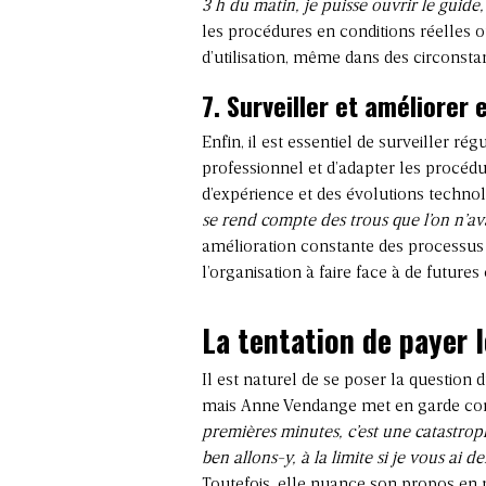
3 h du matin, je puisse ouvrir le guide, 
les procédures en conditions réelles ou
d’utilisation, même dans des circonstanc
7.
Surveiller et améliorer 
Enfin, il est essentiel de surveiller r
professionnel et d’adapter les procédu
d’expérience et des évolutions techn
se rend compte des trous que l’on n’av
amélioration constante des processus 
l’organisation à faire face à de futures 
La tentation de payer l
Il est naturel de se poser la questio
mais Anne Vendange met en garde contr
premières minutes, c’est une catastroph
ben allons-y, à la limite si je vous a
Toutefois, elle nuance son propos en 