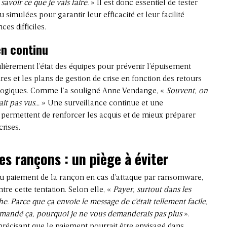
savoir ce que je vais faire.
» Il est donc essentiel de tester
 simulées pour garantir leur efficacité et leur facilité
es difficiles.
en continu
égulièrement l’état des équipes pour prévenir l’épuisement
res et les plans de gestion de crise en fonction des retours
ologiques. Comme l’a souligné Anne Vendange, «
Souvent, on
ait pas vus…
» Une surveillance continue et une
permettent de renforcer les acquis et de mieux préparer
crises.
es rançons : un piège à éviter
n du paiement de la rançon en cas d’attaque par ransomware,
e cette tentation. Selon elle, «
Payer, surtout dans les
e. Parce que ça envoie le message de c’était tellement facile,
i demandé ça, pourquoi je ne vous demanderais pas plus
».
précisant que le paiement pourrait être envisagé dans