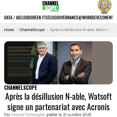
DATA / IA
CLOUD
GREEN IT
SECU
GOUVERNANCE
@WORK
DEV
ECO
NEWTE
Home
ChannelScope
Après la désillusion N-able, Watsoft si
CHANNELSCOPE
Après la désillusion N-able, Watsoft
signe un partenariat avec Acronis
Par
Vincent Verhaeghe
, publié le 21 octobre 2025