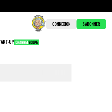
CONNEXION
S'ABONNER
TART-UP