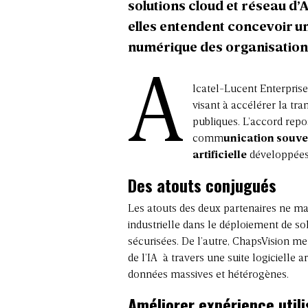
solutions cloud et réseau d’
elles entendent concevoir u
numérique des organisations
A
lcatel-Lucent Enterprise
visant à accélérer la tr
publiques. L’accord repo
comm
unication souver
artificielle
développées
Des atouts conjugués
Les atouts des deux partenaires ne m
industrielle dans le déploiement de s
sécurisées. De l’autre, ChapsVision me
de l’IA à travers une suite logicielle 
données massives et hétérogènes.
Améliorer expérience util