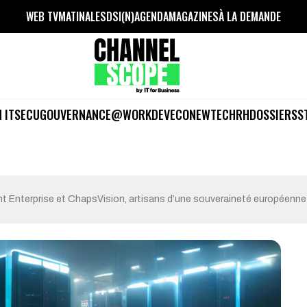
WEB TV
MATINALES
DSI(N)
AGENDA
MAGAZINES
À LA DEMANDE
 IT
SECU
GOUVERNANCE
@WORK
DEV
ECO
NEWTECH
RH
DOSSIERS
S
t Enterprise et ChapsVision, artisans d’une souveraineté européenne