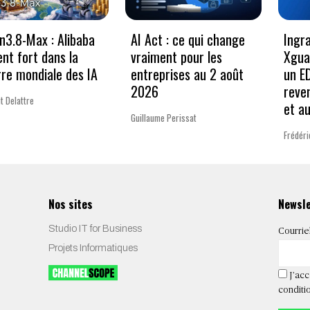
3.8-Max : Alibaba
AI Act : ce qui change
Ingr
ent fort dans la
vraiment pour les
Xgua
re mondiale des IA
entreprises au 2 août
un E
2026
reve
t Delattre
et a
Guillaume Perissat
Frédéri
Nos sites
Newsl
Studio IT for Business
Courrie
Projets Informatiques
J’acc
conditio