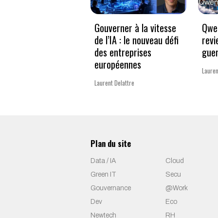
Gouverner à la vitesse
Qwen
de l’IA : le nouveau défi
revi
des entreprises
guer
européennes
Lauren
Laurent Delattre
Plan du site
Data / IA
Cloud
Green IT
Secu
Gouvernance
@Work
Dev
Eco
Newtech
RH