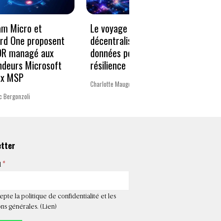
Le voyage vers la
« Un 
am Micro et
décentralisation des
pour 
rd One proposent
données pour plus de
Europ
DR managé aux
résilience
ndeurs Microsoft
La rédac
ux MSP
Charlotte Mauger
c Bergonzoli
etter
*
l
epte la politique de confidentialité et les
ns générales. (
Lien
)