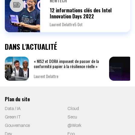
NEWTECH
12 informations clés des Intel
Innovation Days 2022
Laurent Delattre
5 Oct
DANS L'ACTUALITÉ
« NIS2 et DORA imposent de passer de la
conformité papier à la résilience réelle »
Laurent Delattre
Plan du site
Data / IA
Cloud
Green IT
Secu
Gouvernance
@Work
Dev
Eco