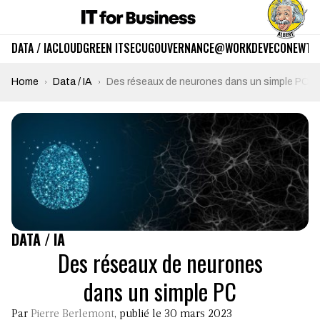
DATA / IA
CLOUD
GREEN IT
SECU
GOUVERNANCE
@WORK
DEV
ECO
NEWTE
Home
Data / IA
Des réseaux de neurones dans un simple PC
DATA / IA
Des réseaux de neurones
dans un simple PC
Par
Pierre Berlemont
, publié le 30 mars 2023