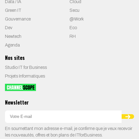
Data / IA
Cloud
Green IT
Secu
Gouvernance
@Work
Dev
Eco
Newtech
RH
Agenda
Nos sites
Studio IT for Business
Projets Informatiques
Newsletter
En soumettant mon adresse e-mail, je confirme que je veux recevoir
les nouveautés, offres et bon plans de ITforBusiness.