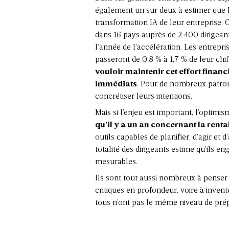
également un sur deux à estimer que la
transformation IA
de leur entreprise. 
dans 16 pays auprès de 2 400 dirigeant
l’année de l’accélération. Les entrep
passeront de 0,8 % à 1,7 % de leur chiff
vouloir maintenir cet effort finan
immédiats
. Pour de nombreux patrons
concrétiser leurs intentions.
Mais si l’enjeu est important, l’optim
qu’il y a un an concernant la rentab
outils capables de planifier, d’agir et 
totalité des dirigeants estime qu’ils e
mesurables
.
Ils sont tout aussi nombreux à penser q
critiques en profondeur, voire à inv
tous n’ont pas le même niveau de prép