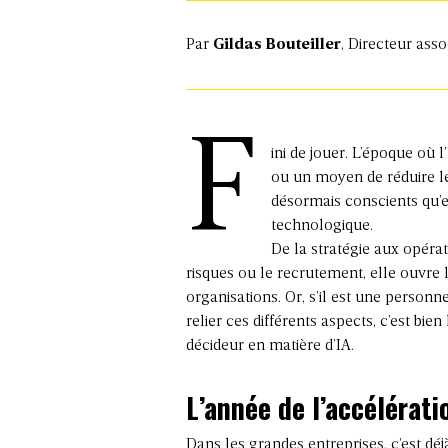
Par
Gildas Bouteiller
, Directeur ass
F
ini de jouer. L’époque où 
ou un moyen de réduire le
désormais conscients qu’e
technologique.
De la stratégie aux
opérat
risques
ou le
recrutement
, elle ouvre
organisations. Or, s’il est une personne
relier ces différents aspects, c’est bien
décideur en matière d’IA.
L’année de l’accélérati
Dans les grandes entreprises, c’est déjà