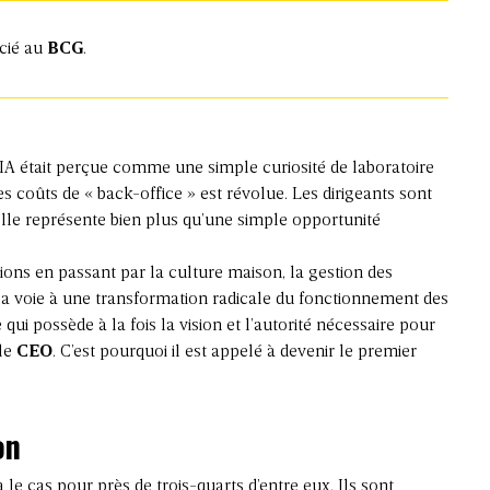
ocié au
BCG
.
l’IA était perçue comme une simple curiosité de laboratoire
s coûts de « back-office » est révolue. Les dirigeants sont
lle représente bien plus qu’une simple opportunité
ions
en passant par la culture maison, la
gestion des
 la voie à une transformation radicale du fonctionnement des
 qui possède à la fois la vision et l’autorité nécessaire pour
 le
CEO
. C’est pourquoi il est appelé à devenir le premier
on
 le cas pour près de trois-quarts d’entre eux. Ils sont