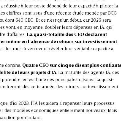
 réussite à leur poste dépend de leur capacité à piloter
la
Ces chiffres sont issus d’une récente étude menée par BCG
s, dont 640 CEO. Et ce n’est qu’un début, car 2026 sera
rises vont, en moyenne, doubler
leurs dépenses en IA
, qui
re d’affaires.
La quasi-totalité des CEO déclarent
cier même en l’absence de retours sur investissement
, les mois à venir vont révéler leur véritable capacité à
isme domine.
Quatre CEO sur cinq se disent plus confiants
ilité de leurs projets d’IA
. La maturité des
agents IA
, ces
d’apprendre, en est l’une des principales raisons. La quasi-
ngendreront, dès cette année, des
retours sur investissement
ue, d’ici 2028, l’IA les aidera à repenser leurs processus
enter des modèles économiques entièrement nouveaux. Mais
aration pour autant.