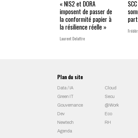
« NIS2 et DORA
SCC 
imposent de passer de
som
la conformité papier à
part
la résilience réelle »
Frédér
Laurent Delattre
Plan du site
Data / IA
Cloud
Green IT
Secu
Gouvernance
@Work
Dev
Eco
Newtech
RH
Agenda