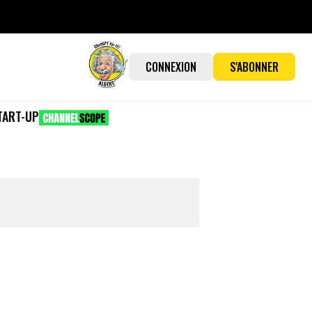
CONNEXION
S'ABONNER
TART-UP