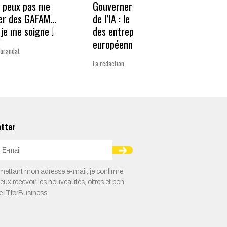
e peux pas me
Gouverner à la vitesse
Qwen3
er des GAFAM…
de l’IA : le nouveau défi
revie
je me soigne !
des entreprises
guerr
européennes
Varandat
Laurent 
La rédaction
etter
ettant mon adresse e-mail, je confirme
veux recevoir les nouveautés, offres et bon
e ITforBusiness.