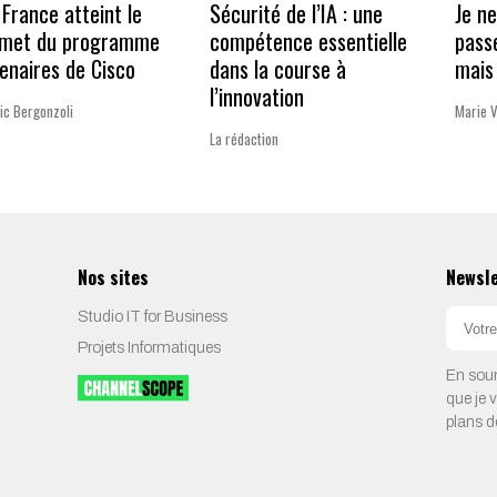
France atteint le
Sécurité de l’IA : une
Je n
met du programme
compétence essentielle
pass
enaires de Cisco
dans la course à
mais 
l’innovation
ic Bergonzoli
Marie 
La rédaction
Nos sites
Newsl
Studio IT for Business
Projets Informatiques
En soum
que je 
plans d