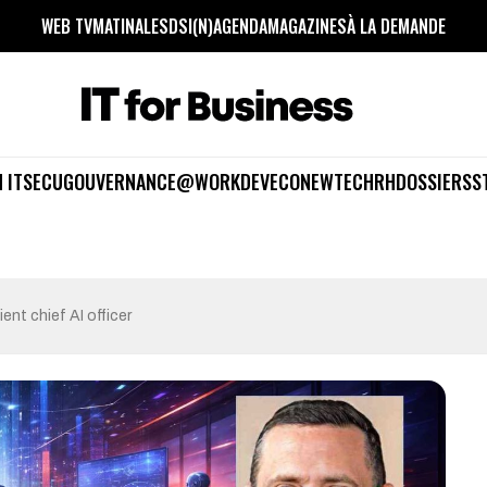
WEB TV
MATINALES
DSI(N)
AGENDA
MAGAZINES
À LA DEMANDE
 IT
SECU
GOUVERNANCE
@WORK
DEV
ECO
NEWTECH
RH
DOSSIERS
S
ent chief AI officer