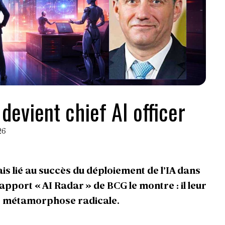
devient chief AI officer
26
s lié au succès du déploiement de l’IA dans
apport « AI Radar » de BCG le montre : il leur
e métamorphose radicale.