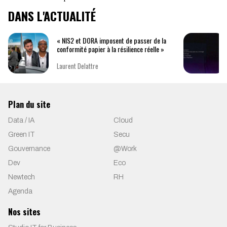
DANS L'ACTUALITÉ
« NIS2 et DORA imposent de passer de la
conformité papier à la résilience réelle »
Laurent Delattre
Plan du site
Data / IA
Cloud
Green IT
Secu
Gouvernance
@Work
Dev
Eco
Newtech
RH
Agenda
Nos sites