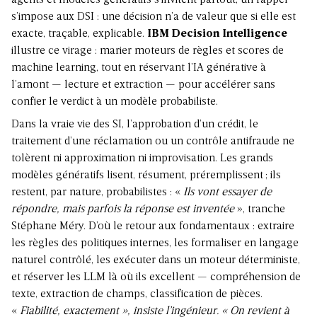
agents et modèles génératifs s’invitent partout, un rappel
s’impose aux DSI : une décision n’a de valeur que si elle est
exacte, traçable, explicable.
IBM Decision Intelligence
illustre ce virage : marier moteurs de règles et scores de
machine learning, tout en réservant l’IA générative à
l’amont — lecture et extraction — pour accélérer sans
confier le verdict à un modèle probabiliste.
Dans la vraie vie des SI, l’approbation d’un crédit, le
traitement d’une réclamation ou un contrôle antifraude ne
tolèrent ni approximation ni improvisation. Les grands
modèles génératifs lisent, résument, préremplissent ; ils
restent, par nature, probabilistes : «
Ils vont essayer de
répondre, mais parfois la réponse est inventée
», tranche
Stéphane Méry. D’où le retour aux fondamentaux : extraire
les règles des politiques internes, les formaliser en langage
naturel contrôlé, les exécuter dans un moteur déterministe,
et réserver les LLM là où ils excellent — compréhension de
texte, extraction de champs, classification de pièces.
«
Fiabilité, exactement », insiste l’ingénieur. « On revient à