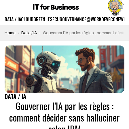
DATA / IA
CLOUD
GREEN IT
SECU
GOUVERNANCE
@WORK
DEV
ECO
NEWTE
Home
Data / IA
Gouverner l’IA par les règles : comment décider
DATA / IA
Gouverner l’IA par les règles :
comment décider sans halluciner
selon IBM