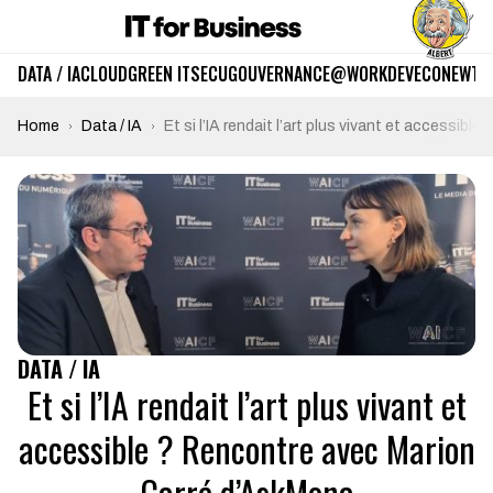
DATA / IA
CLOUD
GREEN IT
SECU
GOUVERNANCE
@WORK
DEV
ECO
NEWTE
Home
Data / IA
Et si l’IA rendait l’art plus vivant et accessi
DATA / IA
Et si l’IA rendait l’art plus vivant et
accessible ? Rencontre avec Marion
Carré d’AskMona