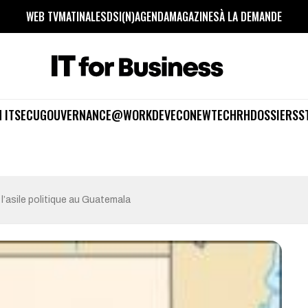
WEB TV
MATINALES
DSI(N)
AGENDA
MAGAZINES
À LA DEMANDE
 IT
SECU
GOUVERNANCE
@WORK
DEV
ECO
NEWTECH
RH
DOSSIERS
S
asile politique au Guatemala