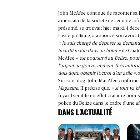
John McAfee continue de raconter sa f
américain de la société de sécurité i
présumé, se trouvait hier mardi 4 dé
l’asile politique, a annoncé son avoca
« Je suis chargé de déposer sa demande
(mardi) matin dans un hôtel »
de Guatem
McAfee
« est poursuivi au Belize, pou
l’argent au gouvernement. (Les autorit
dois donc obtenir l’octroi d’un asile »
, 
Sur son blog, John MacAfee confirme 
Magazine
. Il précise que,
« si tout va 
fuyard semble en effet craindre pour s
police du Belize dans le cadre d’une af
DANS L'ACTUALITÉ