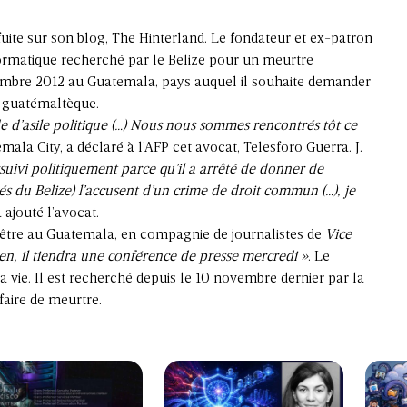
uite sur son blog, The Hinterland. Le fondateur et ex-patron
nformatique recherché par le Belize pour un meurtre
cembre 2012 au Guatemala, pays auquel il souhaite demander
t guatémaltèque.
 d’asile politique (…) Nous nous sommes rencontrés tôt ce
ala City, a déclaré à l’AFP cet avocat, Telesforo Guerra. J.
rsuivi politiquement parce qu’il a arrêté de donner de
és du Belize) l’accusent d’un crime de droit commun (…), je
a ajouté l’avocat.
être au Guatemala, en compagnie de journalistes de
Vice
bien, il tiendra une conférence de presse mercredi »
. Le
a vie. Il est recherché depuis le 10 novembre dernier par la
faire de meurtre.