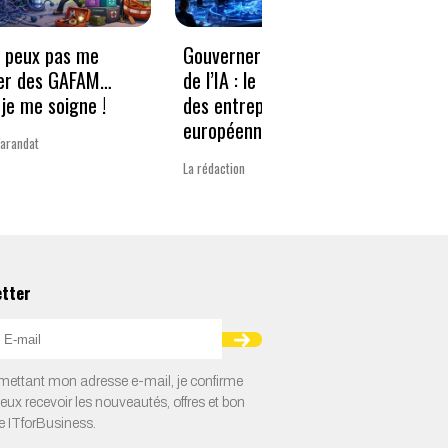
e peux pas me
Gouverner à la vitesse
Qwen3
er des GAFAM…
de l’IA : le nouveau défi
revie
je me soigne !
des entreprises
guerr
européennes
Varandat
Laurent 
La rédaction
etter
ettant mon adresse e-mail, je confirme
veux recevoir les nouveautés, offres et bon
e ITforBusiness.