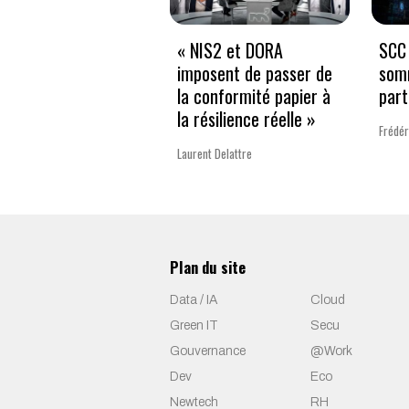
« NIS2 et DORA
SCC 
imposent de passer de
som
la conformité papier à
part
la résilience réelle »
Frédér
Laurent Delattre
Plan du site
Data / IA
Cloud
Green IT
Secu
Gouvernance
@Work
Dev
Eco
Newtech
RH