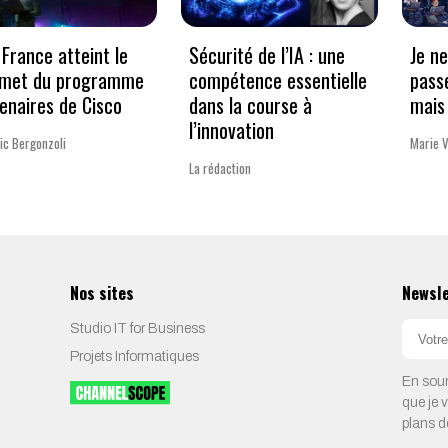
France atteint le
Sécurité de l’IA : une
Je n
met du programme
compétence essentielle
pass
enaires de Cisco
dans la course à
mais 
l’innovation
ic Bergonzoli
Marie 
La rédaction
Nos sites
Newsl
Studio IT for Business
Projets Informatiques
En soum
que je 
plans d