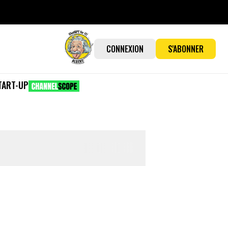
CONNEXION
S'ABONNER
TART-UP