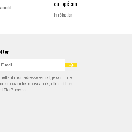
européennes
Varandat
Laurent 
La rédaction
etter
ettant mon adresse e-mail, je confirme
veux recevoir les nouveautés, offres et bon
e ITforBusiness.