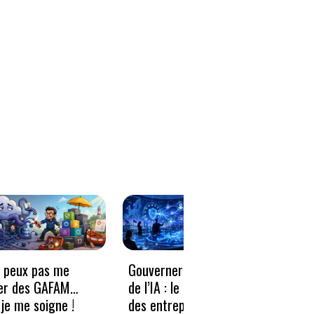
e peux pas me
Gouverner à la vitesse
Qwen3
er des GAFAM…
de l’IA : le nouveau défi
revie
je me soigne !
des entreprises
guerr