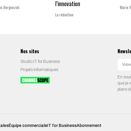
l’innovation
ic Bergonzoli
Marie 
La rédaction
Nos sites
Newsl
Studio IT for Business
Projets Informatiques
En soum
que je 
plans d
gales
Équipe commerciale
IT for Business
Abonnement