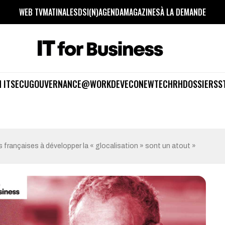
WEB TV
MATINALES
DSI(N)
AGENDA
MAGAZINES
À LA DEMANDE
 IT
SECU
GOUVERNANCE
@WORK
DEV
ECO
NEWTECH
RH
DOSSIERS
S
 françaises à développer la « glocalisation » sont un atout »