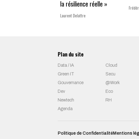
la résilience réelle »
Frédér
Laurent Delattre
Plan du site
Data / IA
Cloud
Green IT
Secu
Gouvernance
@Work
Dev
Eco
Newtech
RH
Agenda
Politique de Confidentialité
Mentions lé