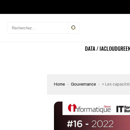
DATA / IA
CLOUD
GREEN
Home
Gouvernance
« Les capacités