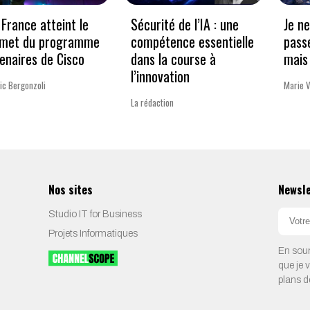
France atteint le
Sécurité de l’IA : une
Je n
met du programme
compétence essentielle
pass
enaires de Cisco
dans la course à
mais 
l’innovation
ic Bergonzoli
Marie 
La rédaction
Nos sites
Newsl
Studio IT for Business
Projets Informatiques
En soum
que je 
plans d