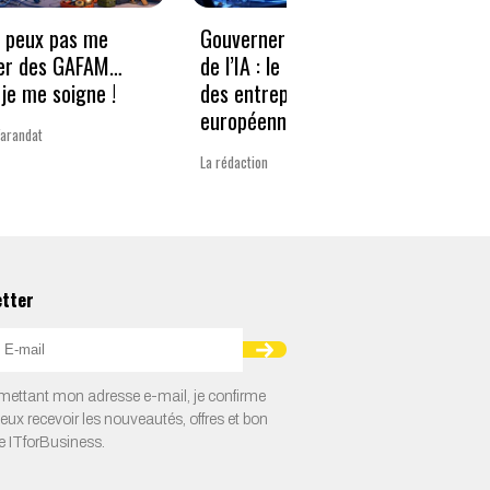
e peux pas me
Gouverner à la vitesse
Qwen3
er des GAFAM…
de l’IA : le nouveau défi
revie
je me soigne !
des entreprises
guerr
européennes
Varandat
Laurent 
La rédaction
etter
ettant mon adresse e-mail, je confirme
veux recevoir les nouveautés, offres et bon
e ITforBusiness.