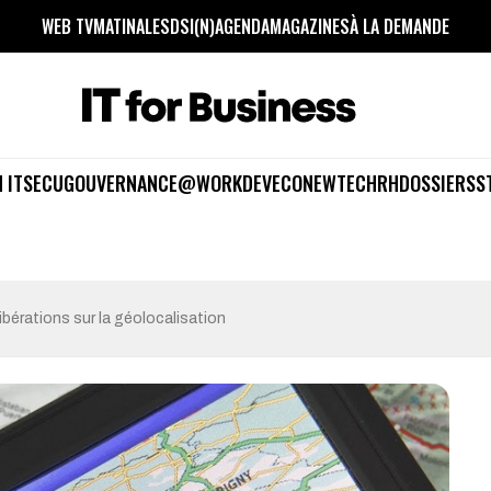
WEB TV
MATINALES
DSI(N)
AGENDA
MAGAZINES
À LA DEMANDE
 IT
SECU
GOUVERNANCE
@WORK
DEV
ECO
NEWTECH
RH
DOSSIERS
S
ibérations sur la géolocalisation