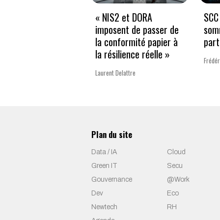
« NIS2 et DORA
SCC 
imposent de passer de
som
la conformité papier à
part
la résilience réelle »
Frédér
Laurent Delattre
Plan du site
Data / IA
Cloud
Green IT
Secu
Gouvernance
@Work
Dev
Eco
Newtech
RH