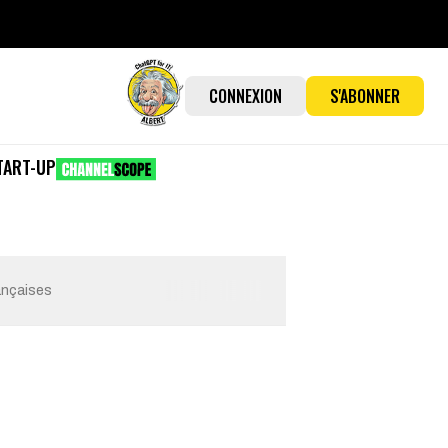
CONNEXION
S'ABONNER
TART-UP
ançaises