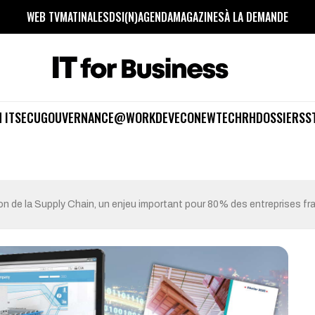
WEB TV
MATINALES
DSI(N)
AGENDA
MAGAZINES
À LA DEMANDE
 IT
SECU
GOUVERNANCE
@WORK
DEV
ECO
NEWTECH
RH
DOSSIERS
S
on de la Supply Chain, un enjeu important pour 80% des entreprises fr