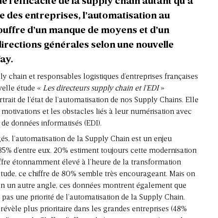
de l’efficacité de la supply chain autant qu’à
 des entreprises, l’automatisation au
souffre d’un manque de moyens et d’un
rections générales selon une nouvelle
ay.
ly chain et responsables logistiques d’entreprises françaises
velle étude «
Les directeurs supply chain et l’EDI
»
trait de l’état de l’automatisation de nos Supply Chains. Elle
motivations et les obstacles liés à leur numérisation avec
 de données informatisés (EDI).
és, l’automatisation de la Supply Chain est un enjeu
ur 35% d’entre eux. 20% estiment toujours cette modernisation
ffre étonnamment élevé à l’heure de la transformation
étude, ce chiffre de 80% semble très encourageant. Mais on
elon un autre angle, ces données montrent également que
 pas une priorité de l’automatisation de la Supply Chain.
 révèle plus prioritaire dans les grandes entreprises (48%