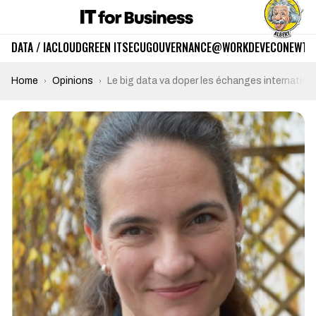
DATA / IA
CLOUD
GREEN IT
SECU
GOUVERNANCE
@WORK
DEV
ECO
NEWTE
Home
Opinions
Le big data va doper les échanges internation