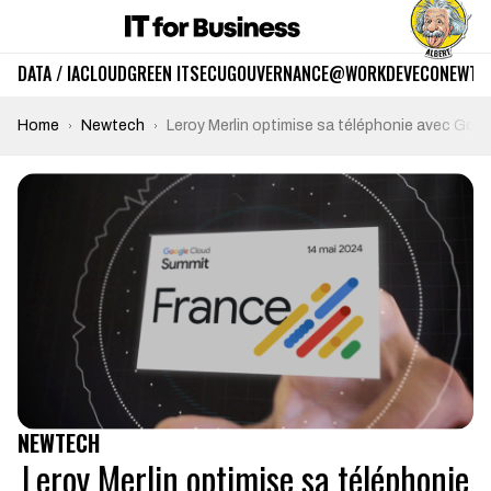
DATA / IA
CLOUD
GREEN IT
SECU
GOUVERNANCE
@WORK
DEV
ECO
NEWTE
Home
Newtech
Leroy Merlin optimise sa téléphonie avec Googl
NEWTECH
Leroy Merlin optimise sa téléphonie