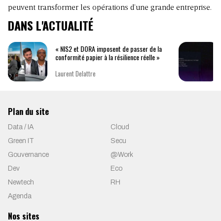
peuvent transformer les opérations d’une grande entreprise.
DANS L'ACTUALITÉ
« NIS2 et DORA imposent de passer de la
conformité papier à la résilience réelle »
Laurent Delattre
Plan du site
Data / IA
Cloud
Green IT
Secu
Gouvernance
@Work
Dev
Eco
Newtech
RH
Agenda
Nos sites