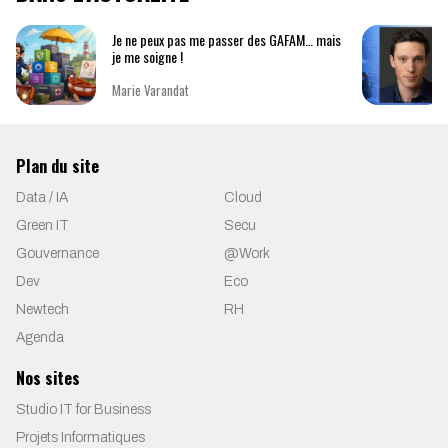
Je ne peux pas me passer des GAFAM… mais
je me soigne !
Marie Varandat
Plan du site
Data / IA
Cloud
Green IT
Secu
Gouvernance
@Work
Dev
Eco
Newtech
RH
Agenda
Nos sites
Studio IT for Business
Projets Informatiques