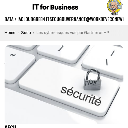
DATA / IA
CLOUD
GREEN IT
SECU
GOUVERNANCE
@WORK
DEV
ECO
NEWTE
Home
Secu
Les cyber-risques vus par Gartner et HP
SECU