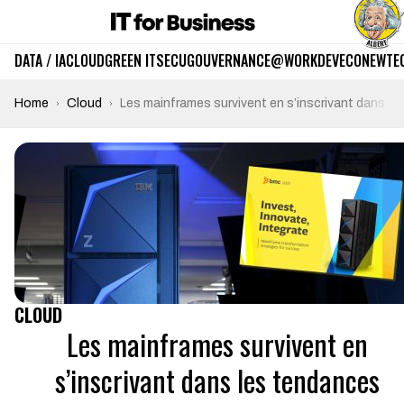
DATA / IA
CLOUD
GREEN IT
SECU
GOUVERNANCE
@WORK
DEV
ECO
NEWTE
Home
Cloud
Les mainframes survivent en s’inscrivant dans 
CLOUD
Les mainframes survivent en
s’inscrivant dans les tendances