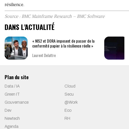
résilience.
Source :
BMC Mainframe Research – BMC Software
DANS L'ACTUALITÉ
« NIS2 et DORA imposent de passer de la
conformité papier à la résilience réelle »
Laurent Delattre
Plan du site
Data / IA
Cloud
Green IT
Secu
Gouvernance
@Work
Dev
Eco
Newtech
RH
Agenda