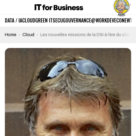
DATA / IA
CLOUD
GREEN IT
SECU
GOUVERNANCE
@WORK
DEV
ECO
NEWTE
Home
Cloud
Les nouvelles missions de la DSI à l’ère du cloud