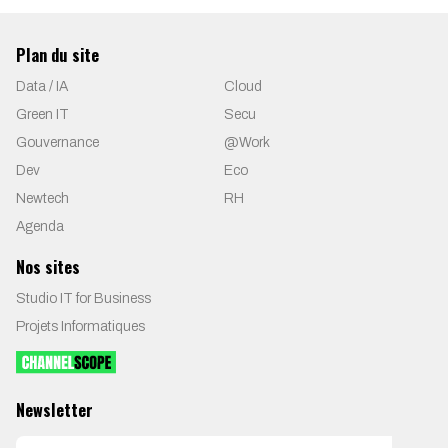
Plan du site
Data / IA
Cloud
Green IT
Secu
Gouvernance
@Work
Dev
Eco
Newtech
RH
Agenda
Nos sites
Studio IT for Business
Projets Informatiques
Newsletter