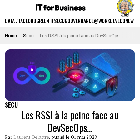
DATA / IA
CLOUD
GREEN IT
SECU
GOUVERNANCE
@WORK
DEV
ECO
NEWTE
Home
Secu
Les RSSI à la peine face au DevSecOps…
SECU
Les RSSI à la peine face au
DevSecOps…
Par
Laurent Delattre
, publié le 01 mai 2023