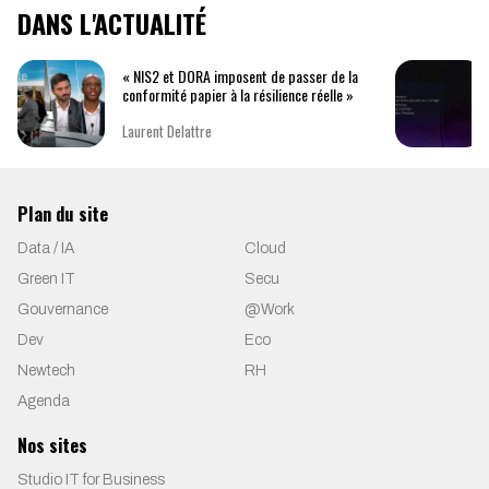
DANS L'ACTUALITÉ
« NIS2 et DORA imposent de passer de la
conformité papier à la résilience réelle »
Laurent Delattre
Plan du site
Data / IA
Cloud
Green IT
Secu
Gouvernance
@Work
Dev
Eco
Newtech
RH
Agenda
Nos sites
Studio IT for Business