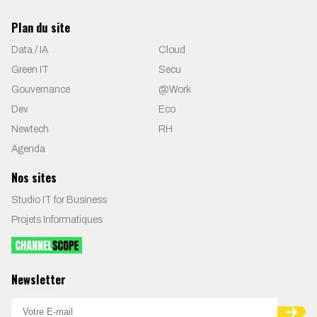
Plan du site
Data / IA
Cloud
Green IT
Secu
Gouvernance
@Work
Dev
Eco
Newtech
RH
Agenda
Nos sites
Studio IT for Business
Projets Informatiques
Newsletter