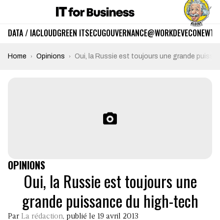
DATA / IA
CLOUD
GREEN IT
SECU
GOUVERNANCE
@WORK
DEV
ECO
NEWTE
Home
Opinions
Oui, la Russie est toujours une grande puissa
OPINIONS
Oui, la Russie est toujours une
grande puissance du high-tech
Par
La rédaction
, publié le 19 avril 2013