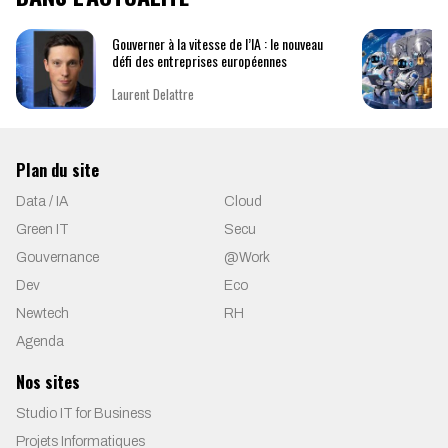
Gouverner à la vitesse de l’IA : le nouveau
défi des entreprises européennes
Laurent Delattre
Plan du site
Data / IA
Cloud
Green IT
Secu
Gouvernance
@Work
Dev
Eco
Newtech
RH
Agenda
Nos sites
Studio IT for Business
Projets Informatiques