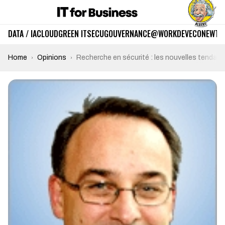
DATA / IA
CLOUD
GREEN IT
SECU
GOUVERNANCE
@WORK
DEV
ECO
NEWTE
Home
Opinions
Recherche en sécurité : les nouvelles tendan