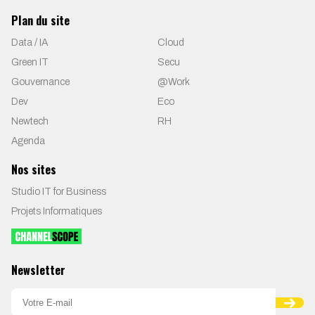
Plan du site
Data / IA
Cloud
Green IT
Secu
Gouvernance
@Work
Dev
Eco
Newtech
RH
Agenda
Nos sites
Studio IT for Business
Projets Informatiques
Newsletter