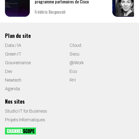
programme partenaires de Cisco
Frédéric Bergonzoli
Plan du site
Data / IA
Cloud
Green IT
Secu
Gouvernance
@Work
Dev
Eco
Newtech
RH
Agenda
Nos sites
Studio IT for Business
Projets Informatiques