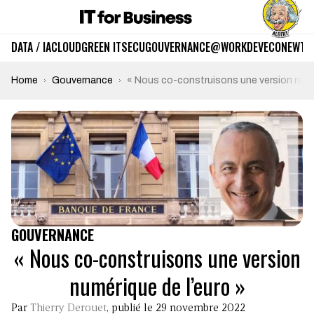
DATA / IA
CLOUD
GREEN IT
SECU
GOUVERNANCE
@WORK
DEV
ECO
NEWTE
Home
Gouvernance
« Nous co-construisons une version numér
GOUVERNANCE
« Nous co-construisons une version
numérique de l’euro »
Par
Thierry Derouet
, publié le 29 novembre 2022