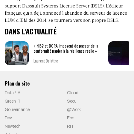
support Dassault Systems License Server (DSLS). L’éditeur
français, qui a déjà annoncé l’abandon du serveur de licence
LUM d’IBM dès 2014, se tournera vers son propre DSLS.
DANS L'ACTUALITÉ
« NIS2 et DORA imposent de passer de la
conformité papier à la résilience réelle »
Laurent Delattre
Plan du site
Data / IA
Cloud
Green IT
Secu
Gouvernance
@Work
Dev
Eco
Newtech
RH