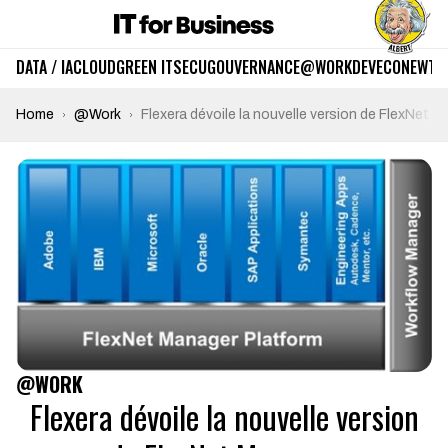
DATA / IA
CLOUD
GREEN IT
SECU
GOUVERNANCE
@WORK
DEV
ECO
NEWTE
Home
@Work
Flexera dévoile la nouvelle version de FlexNet 
@WORK
Flexera dévoile la nouvelle version