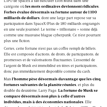
L’IPO de SpaceX a fait basculer Elon Musk dans une
catégorie où
les mots ordinaires deviennent ridicules
.
Forbes évalue désormais sa fortune autour de 1 100
milliards de dollars
, dont une large part repose sur sa
participation dans SpaceX (Plus de 180 milliards engrangés
en une seule journée). Le terme « trillionaire » sonne déjà
comme une mauvaise blague cyberpunk. Ce n’est pourtant
plus une fiction.
Certes, cette fortune n’est pas un coffre rempli de billets.
Elle est composée d’actions, de droits, de participations, de
promesses et de valorisations fluctuantes. L’essentiel de
l’argent de Musk est immobilisé en titres et participations,
donc pas immédiatement disponible comme du cash.
Mais
l’homme pèse désormais davantage que les cinq
fortunes suivantes de la planète réunies
, et plus du
double du deuxième, Larry Page.
La fortune de Musk se
compare désormais non plus à celle d’autres
individus, mais à des économies nationales
. Elle