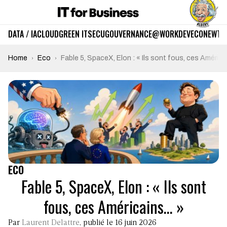
DATA / IA
CLOUD
GREEN IT
SECU
GOUVERNANCE
@WORK
DEV
ECO
NEWTE
Home
Eco
Fable 5, SpaceX, Elon : « Ils sont fous, ces Améric
ECO
Fable 5, SpaceX, Elon : « Ils sont
fous, ces Américains… »
Par
Laurent Delattre
, publié le 16 juin 2026