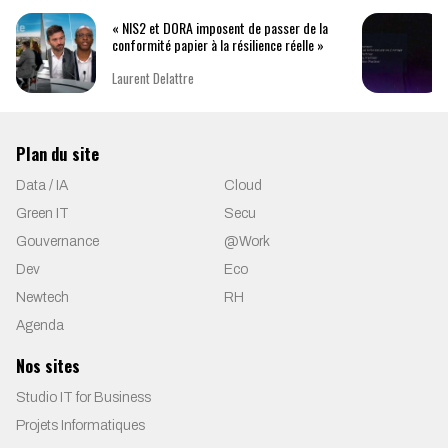
« NIS2 et DORA imposent de passer de la
conformité papier à la résilience réelle »
Laurent Delattre
Plan du site
Data / IA
Cloud
Green IT
Secu
Gouvernance
@Work
Dev
Eco
Newtech
RH
Agenda
Nos sites
Studio IT for Business
Projets Informatiques