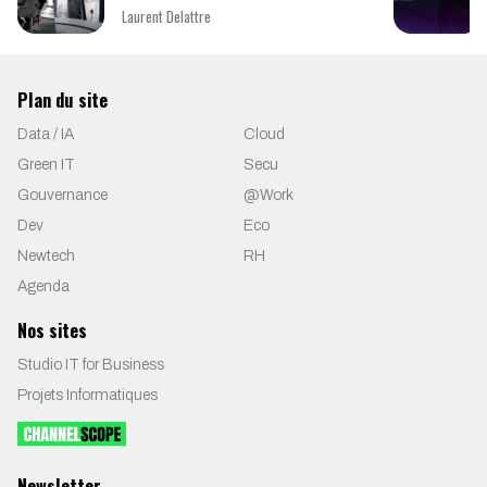
Laurent Delattre
Plan du site
Data / IA
Cloud
Green IT
Secu
Gouvernance
@Work
Dev
Eco
Newtech
RH
Agenda
Nos sites
Studio IT for Business
Projets Informatiques
Newsletter