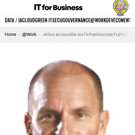
DATA / IA
CLOUD
GREEN IT
SECU
GOUVERNANCE
@WORK
DEV
ECO
NEWTE
Home
@Work
Jedox accessible sur l’infrastructure Fujitsu v