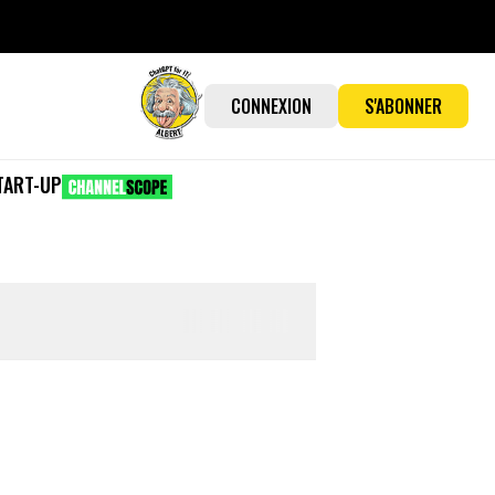
CONNEXION
S'ABONNER
TART-UP