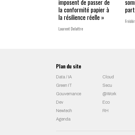
imposent de passer de
som
la conformité papier à
part
la résilience réelle »
Frédér
Laurent Delattre
Plan du site
Data / IA
Cloud
Green IT
Secu
Gouvernance
@Work
Dev
Eco
Newtech
RH
Agenda