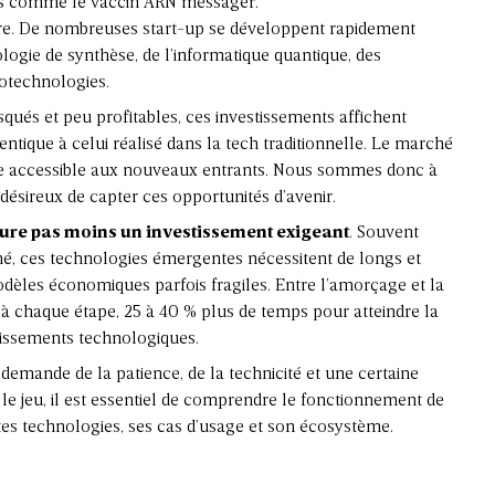
ies comme le vaccin ARN messager.
lère. De nombreuses start-up se développent rapidement
logie de synthèse, de l’informatique quantique, des
otechnologies.
és et peu profitables, ces investissements affichent
tique à celui réalisé dans la tech traditionnelle. Le marché
ste accessible aux nouveaux entrants. Nous sommes donc à
désireux de capter ces opportunités d’avenir.
ure pas moins un investissement exigeant
. Souvent
ché, ces technologies émergentes nécessitent de longs et
les économiques parfois fragiles. Entre l’amorçage et la
 à chaque étape, 25 à 40 % plus de temps pour atteindre la
tissements technologiques.
s demande de la patience, de la technicité et une certaine
le jeu, il est essentiel de comprendre le fonctionnement de
tes technologies, ses cas d’usage et son écosystème.