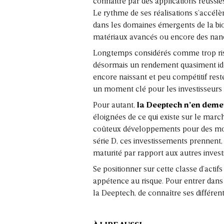
connaître par des applications réuss
Le rythme de ses réalisations s’accé
dans les domaines émergents de la bio
matériaux avancés ou encore des nan
Longtemps considérés comme trop risqu
désormais un rendement quasiment iden
encore naissant et peu compétitif re
un moment clé pour les investisseurs 
Pour autant,
la Deeptech n’en deme
éloignées de ce qui existe sur le mar
coûteux développements pour des modè
série D, ces investissements prennent,
maturité par rapport aux autres inves
Se positionner sur cette classe d’actif
appétence au risque. Pour entrer dans 
la Deeptech, de connaître ses différen