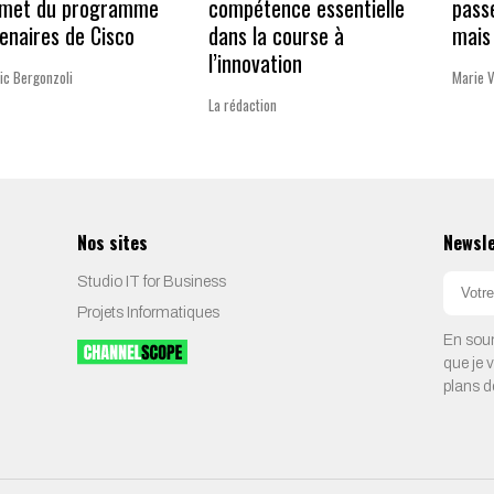
met du programme
compétence essentielle
pass
enaires de Cisco
dans la course à
mais 
l’innovation
ic Bergonzoli
Marie 
La rédaction
Nos sites
Newsl
Studio IT for Business
Projets Informatiques
En soum
que je 
plans d