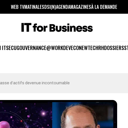
WEB TV
MATINALES
DSI(N)
AGENDA
MAGAZINES
À LA DEMANDE
 IT
SECU
GOUVERNANCE
@WORK
DEV
ECO
NEWTECH
RH
DOSSIERS
S
lasse d’actifs devenue incontournable