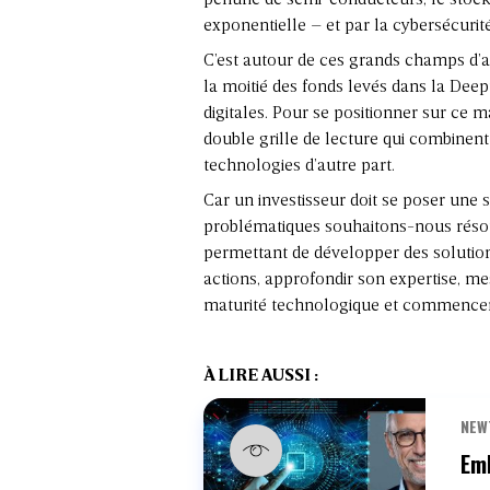
pénurie de semi-conducteurs, le stoc
exponentielle – et par la cybersécurité
C’est autour de ces grands champs d’a
la moitié des fonds levés dans la Deept
digitales. Pour se positionner sur ce 
double grille de lecture qui combinent
technologies d’autre part.
Car un investisseur doit se poser une s
problématiques souhaitons-nous résou
permettant de développer des solutions
actions, approfondir son expertise, me
maturité technologique et commencer à
À LIRE AUSSI :
NEW
Emb