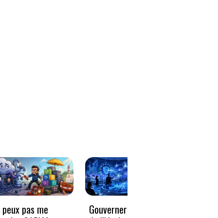
e peux pas me
Gouverner à la vitesse
Qwen3