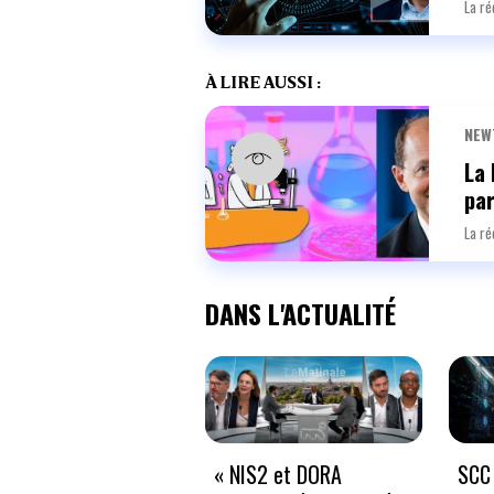
La ré
À LIRE AUSSI :
NEW
La 
par
La ré
DANS L'ACTUALITÉ
« NIS2 et DORA
SCC 