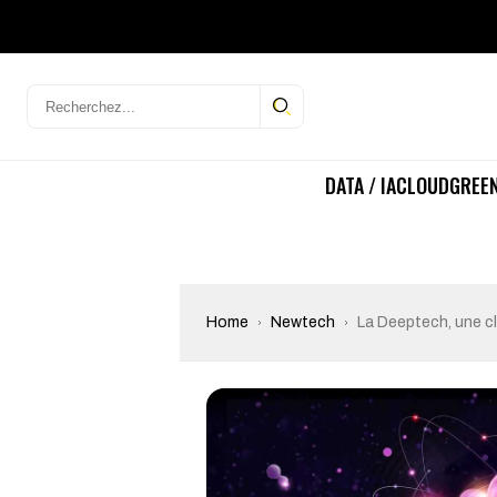
DATA / IA
CLOUD
GREEN
Home
Newtech
La Deeptech, une c