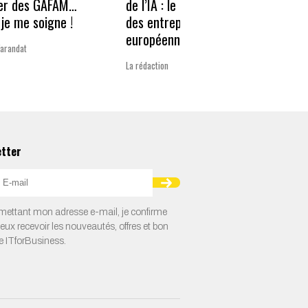
er des GAFAM…
de l’IA : le nouveau défi
revie
je me soigne !
des entreprises
guerr
européennes
Varandat
Laurent 
La rédaction
etter
ettant mon adresse e-mail, je confirme
veux recevoir les nouveautés, offres et bon
e ITforBusiness.