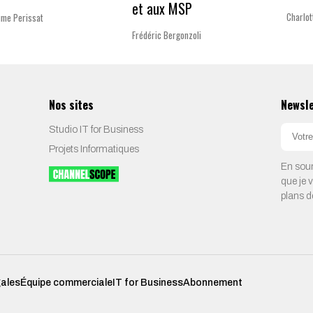
et aux MSP
Charlo
ume Perissat
Frédéric Bergonzoli
Nos sites
Newsl
Studio IT for Business
Projets Informatiques
En soum
que je 
plans d
gales
Équipe commerciale
IT for Business
Abonnement