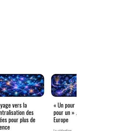
oyage vers la
« Un pour tous, tous
Freel
ntralisation des
pour un » … sauf en
compé
ées pour plus de
Europe
diffu
ience
l’org
La rédaction