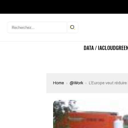
DATA / IA
CLOUD
GREEN
Home
@Work
L’Europe veut réduire 