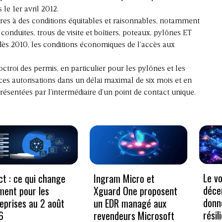
le 1er avril 2012.
ures à des conditions équitables et raisonnables, notamment
 conduites, trous de visite et boîtiers, poteaux, pylônes ET
 dès 2010, les conditions économiques de l’accès aux
’octroi des permis, en particulier pour les pylônes et les
ces autorisations dans un délai maximal de six mois et en
ésentées par l’intermédiaire d’un point de contact unique.
Le v
ct : ce qui change
Ingram Micro et
déce
ment pour les
Xguard One proposent
donn
eprises au 2 août
un EDR managé aux
résil
6
revendeurs Microsoft