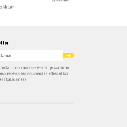
tte Mauger
Xavier B
etter
ettant mon adresse e-mail, je confirme
veux recevoir les nouveautés, offres et bon
e ITforBusiness.