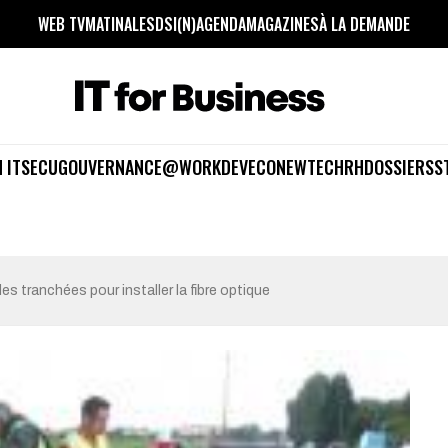
WEB TV
MATINALES
DSI(N)
AGENDA
MAGAZINES
À LA DEMANDE
 IT
SECU
GOUVERNANCE
@WORK
DEV
ECO
NEWTECH
RH
DOSSIERS
S
les tranchées pour installer la fibre optique