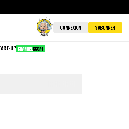
CONNEXION
S'ABONNER
TART-UP