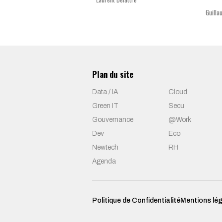
Guilla
Plan du site
Data / IA
Cloud
Green IT
Secu
Gouvernance
@Work
Dev
Eco
Newtech
RH
Agenda
Politique de Confidentialité
Mentions lé