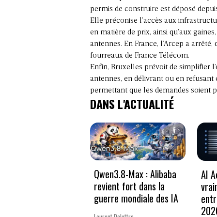
permis de construire est déposé depuis 
Elle préconise l’accès aux infrastruct
en matière de prix, ainsi qu’aux gaines,
antennes. En France, l’Arcep a arrêté,
fourreaux de France Télécom.
Enfin, Bruxelles prévoit de simplifier l
antennes, en délivrant ou en refusant 
permettant que les demandes soient pr
DANS L'ACTUALITÉ
Qwen3.8-Max : Alibaba
AI A
revient fort dans la
vrai
guerre mondiale des IA
entr
202
Laurent Delattre