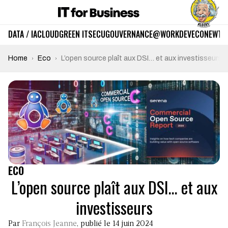
DATA / IA
CLOUD
GREEN IT
SECU
GOUVERNANCE
@WORK
DEV
ECO
NEWTE
Home
Eco
L’open source plaît aux DSI… et aux investisseurs
ECO
L’open source plaît aux DSI… et aux
investisseurs
Par
François Jeanne
, publié le 14 juin 2024