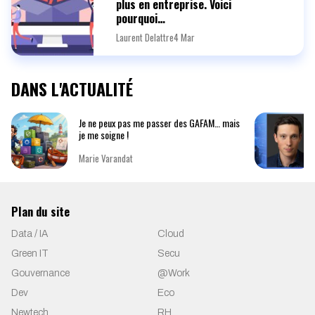
plus en entreprise. Voici
pourquoi…
Laurent Delattre
4 Mar
DANS L'ACTUALITÉ
Je ne peux pas me passer des GAFAM… mais
je me soigne !
Marie Varandat
Plan du site
Data / IA
Cloud
Green IT
Secu
Gouvernance
@Work
Dev
Eco
Newtech
RH