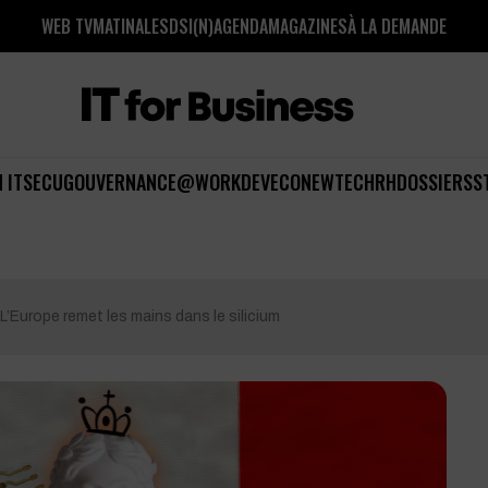
WEB TV
MATINALES
DSI(N)
AGENDA
MAGAZINES
À LA DEMANDE
 IT
SECU
GOUVERNANCE
@WORK
DEV
ECO
NEWTECH
RH
DOSSIERS
S
L’Europe remet les mains dans le silicium