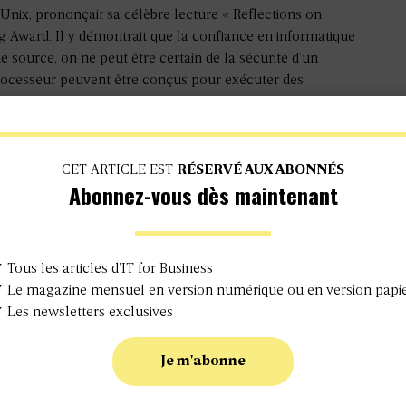
nix, prononçait sa célèbre lecture « Reflections on
g Award. Il y démontrait que la confiance en informatique
e source, on ne peut être certain de la sécurité d’un
cesseur peuvent être conçus pour exécuter des
grammées. Bien avant lui, Alan Turing nous avait appris qu’un
 et donc aussi nous abuser. Confiance, sécurité et
indissociable : pour maîtriser le logiciel, il faut donc
ropéens semblent seulement le découvrir. Ou plutôt le
CET ARTICLE EST
RÉSERVÉ AUX ABONNÉS
Abonnez-vous dès maintenant
 l’Europe était une puissance du silicium avec des
 Thomson rivalisant avec les géants américains, tandis
 à Eindhoven. Mais la désindustrialisation progressive,
la fuite des capitaux ont réduit l’Europe à moins de 10 % du
 Tous les articles d’IT for Business
s aujourd’hui. Résultat, les CPU, GPU et puces IA
 Le magazine mensuel en version numérique ou en version papi
ent d’Asie, malgré le ...
 Les newsletters exclusives
Je m'abonne