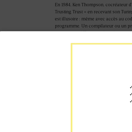
En 1984, Ken Thompson, cocréateur d’U
Trusting Trust » en recevant son Turin
est illusoire : même avec accès au cod
programme. Un compilateur ou un pro
instructions différentes de celles pro
ordinateur universel peut tout simuler
souveraineté forment ainsi un triptyque 
d’abord maîtriser le matériel. Les Eu
redécouvrir. Car dans les années 1980,
entreprises comme Philips, Siemens ou
qu’ASML révolutionnait la lithographie
l’éclatement des chaînes de valeur et 
✓
marché mondial des puces électronique
✓
avancées sortent désormais principalem
✓
DANS L'ACTUALITÉ