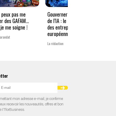
e peux pas me
Gouverner à la vitesse
Qwen3
er des GAFAM…
de l’IA : le nouveau défi
revie
je me soigne !
des entreprises
guerr
européennes
Varandat
Laurent 
La rédaction
etter
ettant mon adresse e-mail, je confirme
veux recevoir les nouveautés, offres et bon
e ITforBusiness.