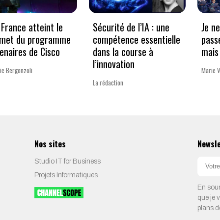
France atteint le
Sécurité de l’IA : une
Je n
met du programme
compétence essentielle
pass
enaires de Cisco
dans la course à
mais 
l’innovation
ic Bergonzoli
Marie 
La rédaction
Nos sites
Newsl
Studio IT for Business
Projets Informatiques
En soum
que je 
plans d