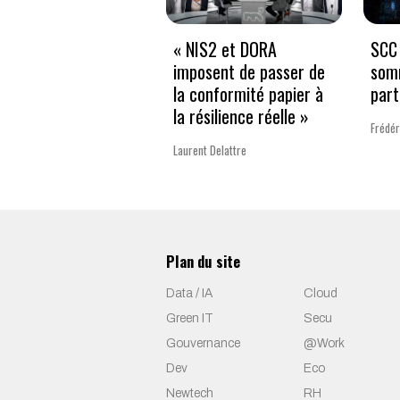
« NIS2 et DORA
SCC 
imposent de passer de
som
la conformité papier à
part
la résilience réelle »
Frédér
Laurent Delattre
Plan du site
Data / IA
Cloud
Green IT
Secu
Gouvernance
@Work
Dev
Eco
Newtech
RH