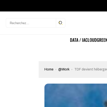
DATA / IA
CLOUD
GREEN
Home
@Work
TDF devient hébergeu