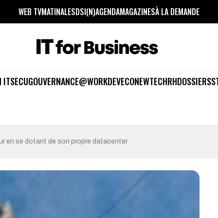
WEB TV
MATINALES
DSI(N)
AGENDA
MAGAZINES
À LA DEMANDE
 IT
SECU
GOUVERNANCE
@WORK
DEV
ECO
NEWTECH
RH
DOSSIERS
S
r en se dotant de son propre datacenter