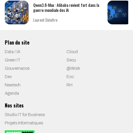
Qwen3.8-Max : Alibaba revient fort dans la
guerre mondiale des IA
Laurent Delattre
Plan du site
Data / IA
Cloud
Green IT
Secu
Gouvernance
@Work
Dev
Eco
Newtech
RH
Agenda
Nos sites
Studio IT for Business
Projets Informatiques