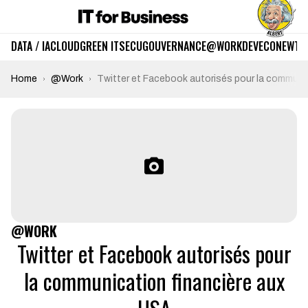
DATA / IA
CLOUD
GREEN IT
SECU
GOUVERNANCE
@WORK
DEV
ECO
NEWTE
Home
@Work
Twitter et Facebook autorisés pour la communi
@WORK
Twitter et Facebook autorisés pour
la communication financière aux