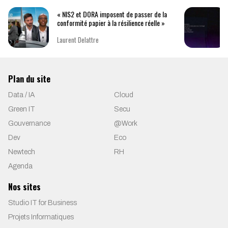
« NIS2 et DORA imposent de passer de la
conformité papier à la résilience réelle »
Laurent Delattre
Plan du site
Data / IA
Cloud
Green IT
Secu
Gouvernance
@Work
Dev
Eco
Newtech
RH
Agenda
Nos sites
Studio IT for Business
Projets Informatiques