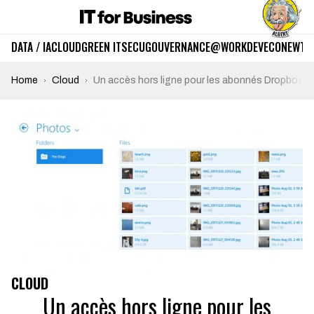
DATA / IA
CLOUD
GREEN IT
SECU
GOUVERNANCE
@WORK
DEV
ECO
NEWTE
Home
Cloud
Un accès hors ligne pour les abonnés Dropbox
CLOUD
Un accès hors ligne pour les