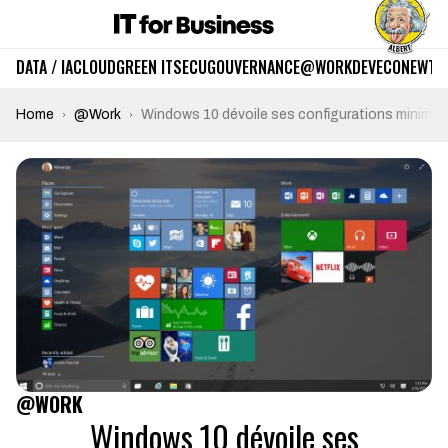
DATA / IA
CLOUD
GREEN IT
SECU
GOUVERNANCE
@WORK
DEV
ECO
NEWTE
Home
@Work
Windows 10 dévoile ses configurations minimal
@WORK
Windows 10 dévoile ses