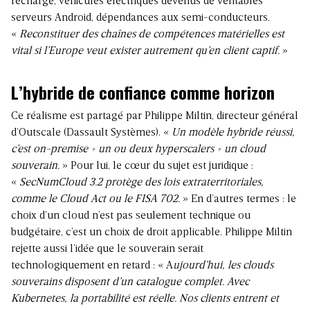
recharge, véhicules électriques devenus de véritables
serveurs Android, dépendances aux semi-conducteurs.
«
Reconstituer des chaînes de compétences matérielles est
vital si l’Europe veut exister autrement qu’en client captif.
»
L’hybride de confiance comme horizon
Ce réalisme est partagé par Philippe Miltin, directeur général
d’Outscale (Dassault Systèmes). «
Un modèle hybride réussi,
c’est on-premise + un ou deux hyperscalers + un cloud
souverain.
» Pour lui, le cœur du sujet est juridique :
«
SecNumCloud 3.2 protège des lois extraterritoriales,
comme le Cloud Act ou le FISA 702.
» En d’autres termes : le
choix d’un cloud n’est pas seulement technique ou
budgétaire, c’est un choix de droit applicable. Philippe Miltin
rejette aussi l’idée que le souverain serait
technologiquement en retard : « A
ujourd’hui, les clouds
souverains disposent d’un catalogue complet. Avec
Kubernetes, la portabilité est réelle. Nos clients entrent et