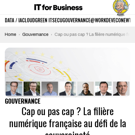
DATA / IA
CLOUD
GREEN IT
SECU
GOUVERNANCE
@WORK
DEV
ECO
NEWTE
Home
Gouvernance
Cap ou pas cap ? La filière numérique fran
GOUVERNANCE
Cap ou pas cap ? La filière
numérique française au défi de la
souveraineté