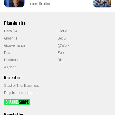
Laurent Delattre
Plan du site
Data / IA
Cloud
Green IT
Secu
Gouvernance
@Work
Dev
Eco
Newtech
RH
Agenda
Nos sites
Studio IT for Business
Projets Informatiques
Newsletter