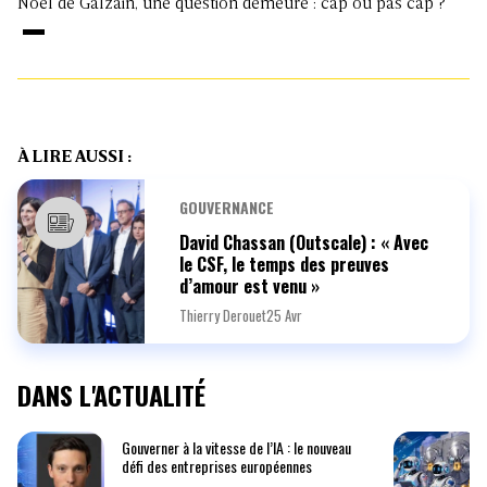
Noël de Galzain, une question demeure : cap ou pas cap ?
À LIRE AUSSI :
GOUVERNANCE
David Chassan (Outscale) : « Avec
le CSF, le temps des preuves
d’amour est venu »
Thierry Derouet
25 Avr
DANS L'ACTUALITÉ
Gouverner à la vitesse de l’IA : le nouveau
défi des entreprises européennes