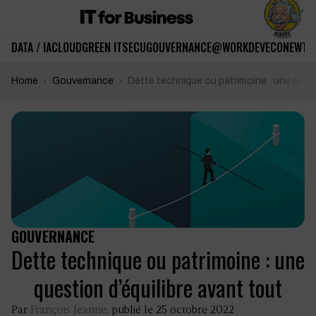
DATA / IA
CLOUD
GREEN IT
SECU
GOUVERNANCE
@WORK
DEV
ECO
NEWTE
Home
Gouvernance
Dette technique ou patrimoine : une quest
GOUVERNANCE
Dette technique ou patrimoine : une
question d’équilibre avant tout
Par
François Jeanne
, publié le 25 octobre 2022