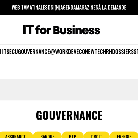
WEB TV
MATINALES
DSI(N)
AGENDA
MAGAZINES
À LA DEMANDE
 IT
SECU
GOUVERNANCE
@WORK
DEV
ECO
NEWTECH
RH
DOSSIERS
S
GOUVERNANCE
ASSURANCE
BANQUE
BTP
DROIT
ENERGIE