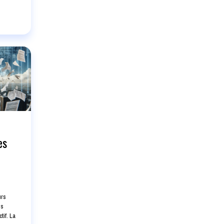
es
urs
es
tif. La