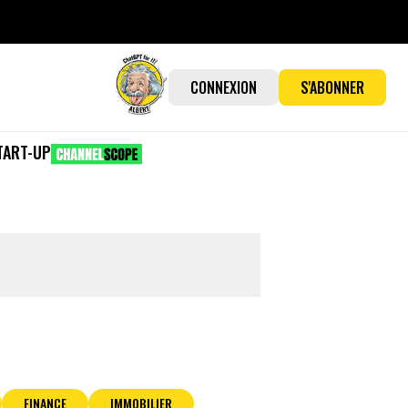
CONNEXION
S'ABONNER
TART-UP
FINANCE
IMMOBILIER