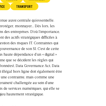
ICE
TRANSPORT
ue aussi centrale qu’essentielle.
 protéger, monnayer… Dès lors, les
s des entreprises. D’où l’importance,
des actifs stratégiques difficiles à
tion des risques IT. Contraintes qui
gouvernance de son SI. C’est de cette
ous haute dépendance d’un «
digital
»
e que se décident les règles qui
 Données), Data Governance Act, Data
t illégal hors ligne doit également être
e une contrainte, mais comme une
raineté challengée au sein d’une
ois de services numériques, qui elle se
njeu hautement stratégique.