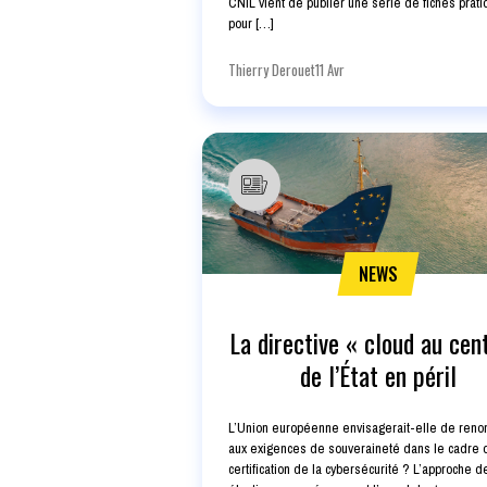
CNIL vient de publier une série de fiches prat
pour […]
Thierry Derouet
11 Avr
NEWS
La directive « cloud au cen
de l’État en péril
L’Union européenne envisagerait-elle de reno
aux exigences de souveraineté dans le cadre 
certification de la cybersécurité ? L’approche d