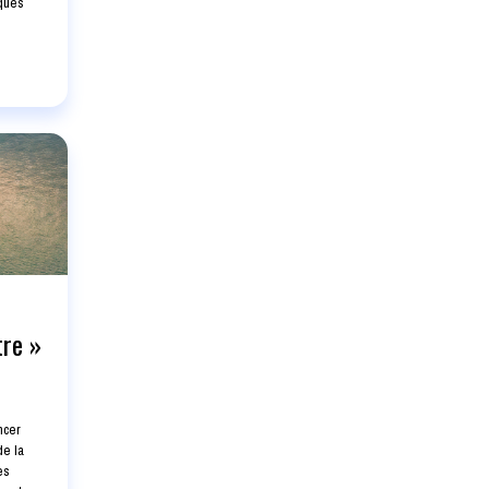
iques
tre »
ncer
de la
es