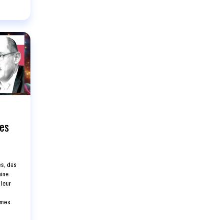
res
es, des
aine
 leur
èmes