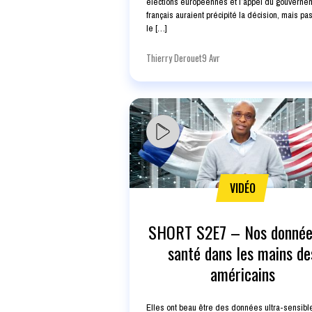
élections européennes et l’appel du gouverne
français auraient précipité la décision, mais pa
le […]
Thierry Derouet
9 Avr
VIDÉO
SHORT S2E7 – Nos donnée
santé dans les mains de
américains
Elles ont beau être des données ultra-sensibl