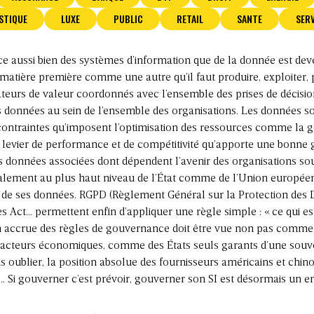
STIQUE
LUXE
PUBLIC
RETAIL
SANTE
SERV
 aussi bien des systèmes d’information que de la donnée est deven
 matière première comme une autre qu’il faut produire, exploiter,
teurs de valeur coordonnés avec l’ensemble des prises de décision
nnées au sein de l’ensemble des organisations. Les données sont 
traintes qu’imposent l’optimisation des ressources comme la ges
 levier de performance et de compétitivité qu’apporte une bonne 
des données associées dont dépendent l’avenir des organisations s
alement au plus haut niveau de l’État comme de l’Union européenn
et de ses données. RGPD (Règlement Général sur la Protection des
ces Act… permettent enfin d’appliquer une règle simple : «
ce qui es
on accrue des règles de gouvernance doit être vue non pas comm
 acteurs économiques, comme des États seuls garants d’une souve
ns oublier, la position absolue des fournisseurs américains et chin
 Si gouverner c’est prévoir, gouverner son SI est désormais un e