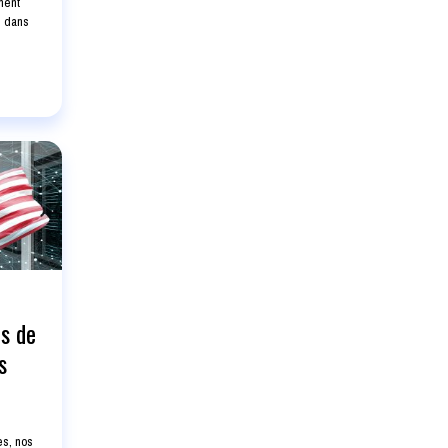
ment
s dans
s de
s
es, nos