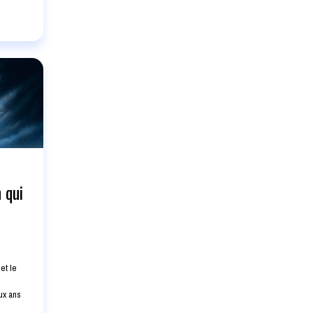
 qui
et le
ux ans