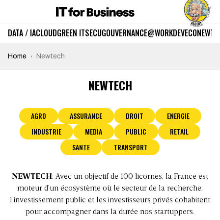
DATA / IA
CLOUD
GREEN IT
SECU
GOUVERNANCE
@WORK
DEV
ECO
NEWTE
Home
Newtech
NEWTECH
AGRO
ASSURANCE
DROIT
ENERGIE
INDUSTRIE
MEDIA
PUBLIC
RETAIL
SANTE
TRANSPORT
NEWTECH
. Avec un objectif de 100 licornes, la France est
moteur d’un écosystème où le secteur de la recherche,
l’investissement public et les investisseurs privés cohabitent
pour accompagner dans la durée nos startuppers.