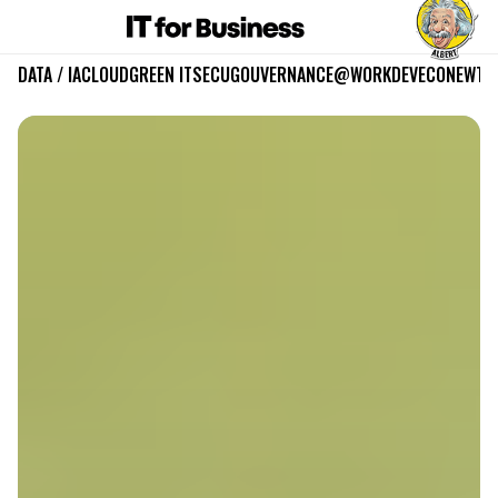
DATA / IA
CLOUD
GREEN IT
SECU
GOUVERNANCE
@WORK
DEV
ECO
NEWTE