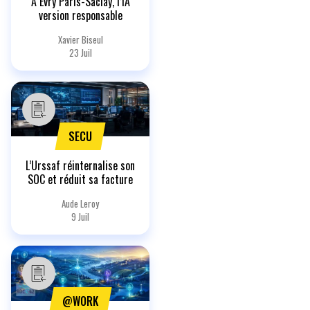
À Évry Paris-Saclay, l’IA
version responsable
Xavier Biseul
23 Juil
SECU
L’Urssaf réinternalise son
SOC et réduit sa facture
Aude Leroy
9 Juil
@WORK