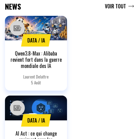
NEWS
VOIR TOUT
DATA / IA
Qwen3.8-Max : Alibaba
revient fort dans la guerre
mondiale des IA
Laurent Delattre
5 Août
DATA / IA
AI Act : ce qui change